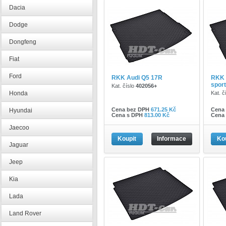
Dacia
Dodge
Dongfeng
Fiat
Ford
RKK Audi Q5 17R
RKK 
spor
Kat. číslo
402056+
Honda
Kat. č
Cena bez DPH
671.25 Kč
Cena
Hyundai
Cena s DPH
813.00 Kč
Cena
Jaecoo
Koupit
Informace
Ko
Jaguar
Jeep
Kia
Lada
Land Rover