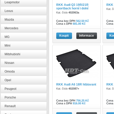
Leapmotor
RKK Audi Q3 19R/21R
RKK 
sportback horní i dolní
Kat. č
Lexus
Kat. číslo
402063a
Mazda
Cena bez DPH
562.50 Kč
Cena
Cena s DPH
681.00 Kč
Cena
Mercedes
Koupit
Informace
Ko
MG
Mini
Mitshubishi
Nissan
Omoda
Opel
RKK Audi A6 18R htb/avant
RKK 
Peugeot
Kat. číslo
402087+
Kat. č
Porsche
Cena bez DPH
756.25 Kč
Cena
Cena s DPH
916.00 Kč
Cena
Renault