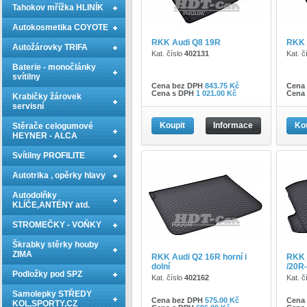
Tahokov mřížka HLINÍK
Autokosmetika COYOTE
RKK Audi Q8 19R
RKK 
Autožárovky TRIFA
Kat. číslo
402131
Kat. č
Baterie - monočlánky
svítilny
Cena bez DPH
843.75 Kč
Cena
Cena s DPH
1 021.00 Kč
Cena
Krabičky žárovek
servisní
Koupit
Informace
Ko
Stěrače celogumové
HEYNER - ALCA
Svítilny PROFILITE
Autotrika , opěrky hlavy
Autodolňky
KLÍČE,ANTÉNY atd.
STROMEČKY - VOŇKY
Škrabky stěrky houby
ZIMA
RKK Audi Q2 16R horní i
RKK 
dolní
/20R-
Podložky pod SPZ
Kat. číslo
402162
Kat. č
Samolepky STŘEDY
Cena bez DPH
575.00 Kč
Cena
KOL,SPORTY,CZ