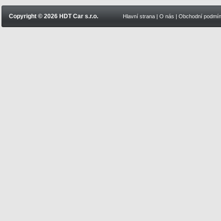
Copyright © 2026 HDT Car s.r.o.
Hlavní strana
|
O nás
|
Obchodní podmí