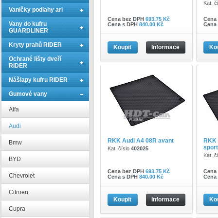
Kat. č
Vaničky podlahy ari
Cena bez DPH
693.75 Kč
Cena
Vany do kufru
Cena s DPH
840.00 Kč
Cena
GUARDLINER
Kryty prahů RIDER
Koupit
Informace
Ko
Ochrané lišty dveří
RIDER
Nášlapy kufru RIDER
Gumové vany
Alfa
Audi
RKK Audi A4 08R avant
RKK 
Bmw
spor
Kat. číslo
402025
Kat. č
BYD
Cena bez DPH
693.75 Kč
Cena
Chevrolet
Cena s DPH
840.00 Kč
Cena
Citroen
Koupit
Informace
Ko
Cupra