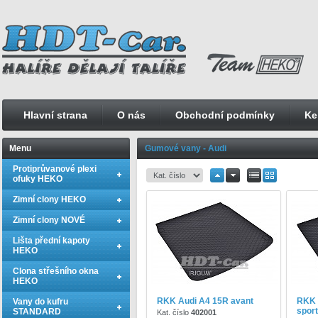
Hlavní strana
O nás
Obchodní podmínky
Ke
Menu
Gumové vany - Audi
Protiprůvanové plexi
ofuky HEKO
Zimní clony HEKO
Zimní clony NOVÉ
Lišta přední kapoty
HEKO
Clona střešního okna
HEKO
RKK Audi A4 15R avant
RKK 
Vany do kufru
spor
STANDARD
Kat. číslo
402001