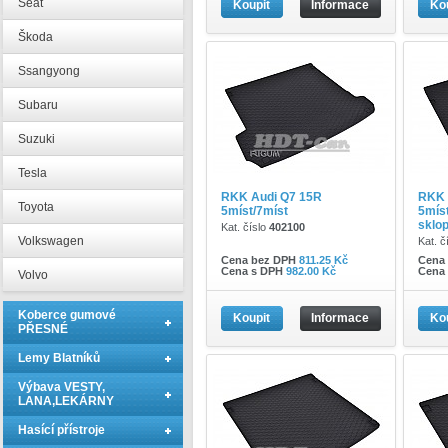
Seat
Koupit
Informace
Ko
Škoda
Ssangyong
Subaru
Suzuki
Tesla
RKK Audi Q7 15R
RKK 
Toyota
5míst/7míst
5míst
sklo
Kat. číslo
402100
Volkswagen
Kat. č
Cena bez DPH
811.25 Kč
Cena
Cena s DPH
982.00 Kč
Cena
Volvo
Koberce gumové
Koupit
Informace
Ko
PŘESNÉ
Lemy Blatníků
Výbava VESTY,
LANA,LEKÁRNY
Hasící přístroje