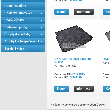
Cena s DPH
696.00 Kč
Cena
Hadice hadičky
Koupit
Informace
Ko
Hadicové spony W1
Spony výfuku
Stahovací pásky
Úchyty do podlahy
Šrouby kol bezpečnostní
Servisní kufry
RKK Audi A5 25R limusine
RKK 
MHEV
Kat. č
Kat. číslo
402186a
Cena bez DPH
748.75 Kč
Cena
Cena s DPH
906.00 Kč
Cena
Koupit
Informace
Ko
* Všechny ceny jsou uvedeny včetně DPH