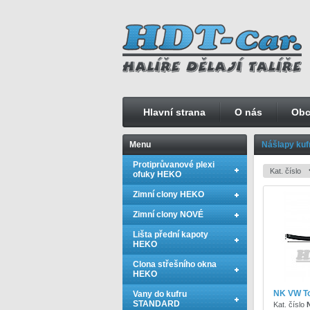
Hlavní strana
O nás
Obc
Menu
Nášlapy kuf
Protiprůvanové plexi
ofuky HEKO
Zimní clony HEKO
Zimní clony NOVÉ
Lišta přední kapoty
HEKO
Clona střešního okna
HEKO
NK VW T
Vany do kufru
STANDARD
Kat. číslo