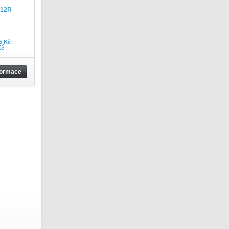
 12R
5 Kč
Kč
formace