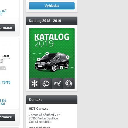
5 Kč
Kč
Katalog 2018 - 2019
formace
 T5/T6
Kontakt
5 Kč
0 Kč
HDT Car s.r.o.
Zámecké náměstí 777
formace
78353 Velká Bystřice
Česká republika