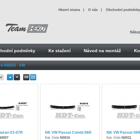
Hlavní strana
|
O nás
|
Obchodní podmínky
Nákup
hodní podmínky
Ke stažení
Návod na montáž
Ko
ru RIDER - VW
ouran 03-07R
NK VW Passat Combi 06R
NK VW Passat 06
N0007
Kat. číslo
N0010
Kat. číslo
N0011