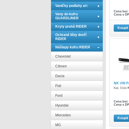
Vaničky podlahy ari
Cena bez
Vany do kufru
Cena s D
GUARDLINER
Kryty prahů RIDER
Koupit
Ochrané lišty dveří
RIDER
Nášlapy kufru RIDER
Chevrolet
Citroen
Dacia
NK VW P
Fiat
Kat. číslo
Ford
Cena bez
Cena s D
Hyundai
Mercedes
Koupit
MG