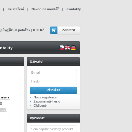
|
Ke stažení
|
Návod na montáž
|
Kontakty
ní košík
| 0 položek | 0.00 Kč
Zobrazit
ntakty
Uživatel
Nová registrace
Zapomenuté heslo
Oblíbené
Vyhledat
R