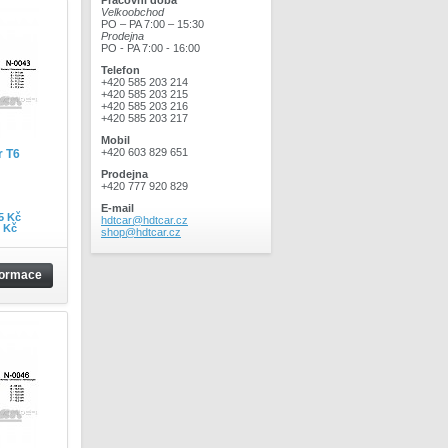
Pracovní doba
Velkoobchod
PO – PA 7:00 – 15:30
Prodejna
PO - PA 7:00 - 16:00
Telefon
+420 585 203 214
+420 585 203 215
+420 585 203 216
+420 585 203 217
Mobil
+420 603 829 651
r T6
Prodejna
+420 777 920 829
E-mail
5 Kč
hdtcar@hdtcar.cz
0 Kč
shop@hdtcar.cz
formace