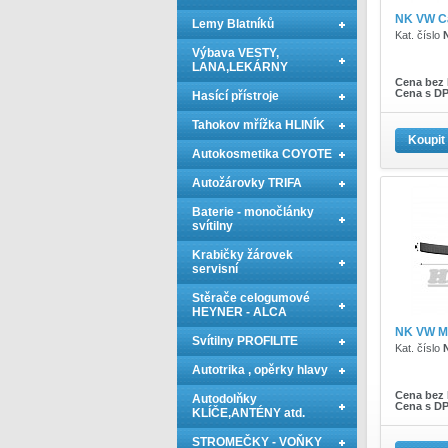
NK VW C
Lemy Blatníků
Kat. číslo
Výbava VESTY,
LANA,LEKÁRNY
Cena bez
Cena s D
Hasící přístroje
Tahokov mřížka HLINÍK
Koupit
Autokosmetika COYOTE
Autožárovky TRIFA
Baterie - monočlánky
svítilny
Krabičky žárovek
servisní
Stěrače celogumové
HEYNER - ALCA
NK VW Mu
Svítilny PROFILITE
Kat. číslo
Autotrika , opěrky hlavy
Cena bez
Autodolňky
Cena s D
KLÍČE,ANTÉNY atd.
STROMEČKY - VOŇKY