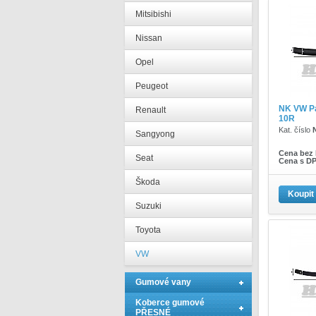
Mitsibishi
Nissan
Opel
Peugeot
NK VW P
Renault
10R
Kat. číslo
Sangyong
Cena bez
Seat
Cena s D
Škoda
Koupit
Suzuki
Toyota
VW
Gumové vany
Koberce gumové
PŘESNÉ