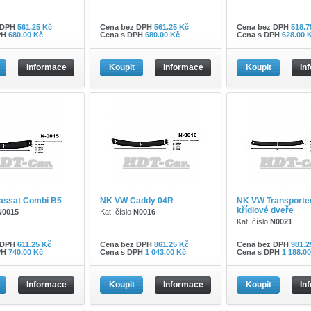
 DPH
561.25 Kč
Cena bez DPH
561.25 Kč
Cena bez DPH
518.7
PH
680.00 Kč
Cena s DPH
680.00 Kč
Cena s DPH
628.00 
Informace
Koupit
Informace
Koupit
In
assat Combi B5
NK VW Caddy 04R
NK VW Transporter
křídlové dveře
N0015
Kat. číslo
N0016
Kat. číslo
N0021
 DPH
611.25 Kč
Cena bez DPH
861.25 Kč
Cena bez DPH
981.2
PH
740.00 Kč
Cena s DPH
1 043.00 Kč
Cena s DPH
1 188.0
Informace
Koupit
Informace
Koupit
In