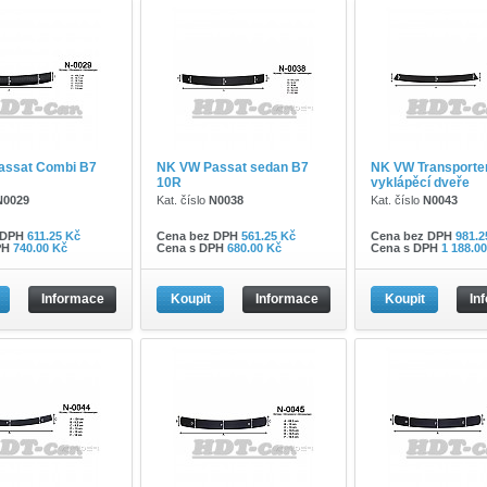
assat Combi B7
NK VW Passat sedan B7
NK VW Transporte
10R
vyklápěcí dveře
N0029
Kat. číslo
N0038
Kat. číslo
N0043
 DPH
611.25 Kč
Cena bez DPH
561.25 Kč
Cena bez DPH
981.2
PH
740.00 Kč
Cena s DPH
680.00 Kč
Cena s DPH
1 188.0
Informace
Koupit
Informace
Koupit
In