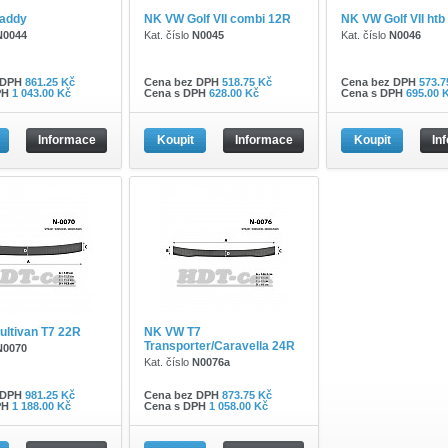
addy
NK VW Golf VII combi 12R
NK VW Golf VII htb
N0044
Kat. číslo
N0045
Kat. číslo
N0046
 DPH
861.25 Kč
Cena bez DPH
518.75 Kč
Cena bez DPH
573.7
PH
1 043.00 Kč
Cena s DPH
628.00 Kč
Cena s DPH
695.00 
Informace
Koupit
Informace
Koupit
In
ltivan T7 22R
NK VW T7
Transporter/Caravella 24R
N0070
Kat. číslo
N0076a
 DPH
981.25 Kč
Cena bez DPH
873.75 Kč
PH
1 188.00 Kč
Cena s DPH
1 058.00 Kč