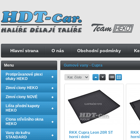
Hlavní strana
O nás
Obchodní podmínky
Ke
Menu
Gumové vany - Cupra
Protiprůvanové plexi
ofuky HEKO
Zimní clony HEKO
Zimní clony NOVÉ
Lišta přední kapoty
HEKO
Clona střešního okna
HEKO
RKK Cupra Leon 20R ST
RKK 
Vany do kufru
horní i dolní
horní 
STANDARD