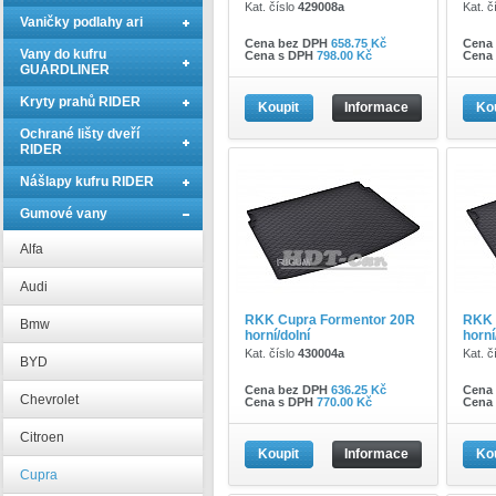
Kat. číslo
429008a
Kat. č
Vaničky podlahy ari
Cena bez DPH
658.75 Kč
Cena
Vany do kufru
Cena s DPH
798.00 Kč
Cena
GUARDLINER
Kryty prahů RIDER
Koupit
Informace
Ko
Ochrané lišty dveří
RIDER
Nášlapy kufru RIDER
Gumové vany
Alfa
Audi
RKK Cupra Formentor 20R
RKK 
Bmw
horní/dolní
horní
Kat. číslo
430004a
Kat. č
BYD
Cena bez DPH
636.25 Kč
Cena
Chevrolet
Cena s DPH
770.00 Kč
Cena
Citroen
Koupit
Informace
Ko
Cupra