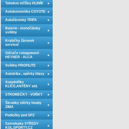
Tahokov mřížka HLINÍK
Autokosmetika COYOTE
Autožárovky TRIFA
Baterie - monočlánky
svítilny
Krabičky žárovek
servisní
Stěrače celogumové
HEYNER - ALCA
Svítilny PROFILITE
Autotrika , opěrky hlavy
Autodolňky
KLÍČE,ANTÉNY atd.
STROMEČKY - VOŇKY
Škrabky stěrky houby
ZIMA
Podložky pod SPZ
Samolepky STŘEDY
KOL,SPORTY,CZ