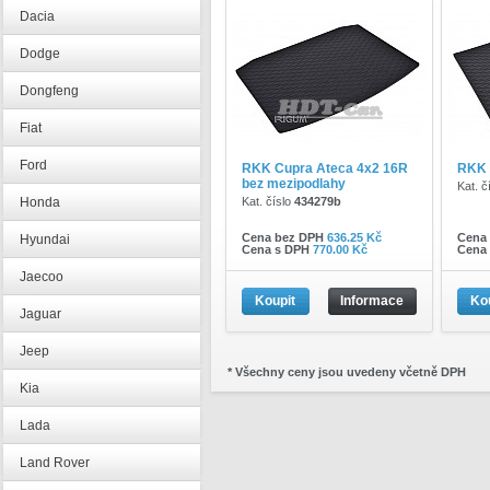
Dacia
Dodge
Dongfeng
Fiat
Ford
RKK Cupra Ateca 4x2 16R
RKK 
bez mezipodlahy
Kat. č
Honda
Kat. číslo
434279b
Cena bez DPH
636.25 Kč
Cena
Hyundai
Cena s DPH
770.00 Kč
Cena
Jaecoo
Koupit
Informace
Ko
Jaguar
Jeep
* Všechny ceny jsou uvedeny včetně DPH
Kia
Lada
Land Rover