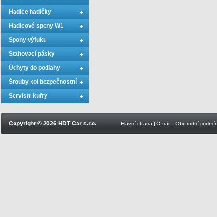
Hadice hadičky
Hadicové spony W1
Spony výfuku
Stahovací pásky
Úchyty do podlahy
Šrouby kol bezpečnostní
Servisní kufry
Copyright © 2026 HDT Car s.r.o.
Hlavní strana
|
O nás
|
Obchodní podmí