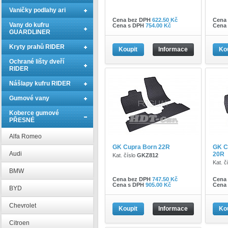
Vaničky podlahy ari
Cena bez DPH
622.50 Kč
Cena
Vany do kufru
Cena s DPH
754.00 Kč
Cena
GUARDLINER
Kryty prahů RIDER
Koupit
Informace
Ko
Ochrané lišty dveří
RIDER
Nášlapy kufru RIDER
Gumové vany
Koberce gumové
PŘESNÉ
Alfa Romeo
GK Cupra Born 22R
GK C
Audi
20R
Kat. číslo
GKZ812
Kat. č
BMW
Cena bez DPH
747.50 Kč
Cena
Cena s DPH
905.00 Kč
Cena
BYD
Chevrolet
Koupit
Informace
Ko
Citroen