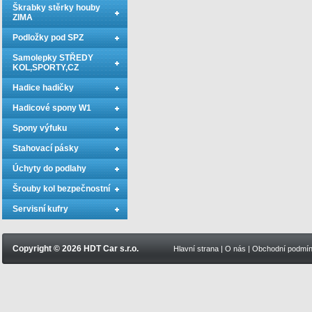
Škrabky stěrky houby
ZIMA
Podložky pod SPZ
Samolepky STŘEDY
KOL,SPORTY,CZ
Hadice hadičky
Hadicové spony W1
Spony výfuku
Stahovací pásky
Úchyty do podlahy
Šrouby kol bezpečnostní
Servisní kufry
Copyright © 2026 HDT Car s.r.o.
Hlavní strana
|
O nás
|
Obchodní podmí