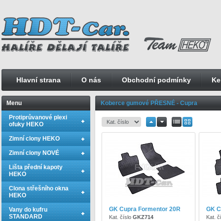
Hlavní strana
O nás
Obchodní podmínky
Ke
Menu
Koberce gumové PŘESNÉ - Cupra
Protiprůvanové plexi
ofuky HEKO
Zimní clony HEKO
Zimní clony NOVÉ
Lišta přední kapoty
HEKO
Clona střešního okna
HEKO
GK Cupra Formentor 20R
GK C
Vany do kufru
STANDARD
Kat. číslo
GKZ714
Kat. č