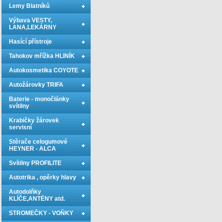
Lemy Blatníků
Výbava VESTY,
LANA,LEKÁRNY
Hasící přístroje
Tahokov mřížka HLINÍK
Autokosmetika COYOTE
Autožárovky TRIFA
Baterie - monočlánky
svítilny
Krabičky žárovek
servisní
Stěrače celogumové
HEYNER - ALCA
Svítilny PROFILITE
Autotrika , opěrky hlavy
Autodolňky
KLÍČE,ANTÉNY atd.
STROMEČKY - VOŇKY