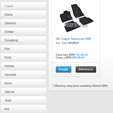
Cupra
Dacia
Daewoo
Dodge
GK Cupra Tavascan 25R
Dongfeng
Kat. číslo
GKZ815
Fiat
Cena bez DPH
747.50 Kč
Ford
Cena s DPH
905.00 Kč
Honda
Koupit
Informace
Hyundai
Iveco
* Všechny ceny jsou uvedeny včetně DPH
Jaecoo
Jeep
Kia