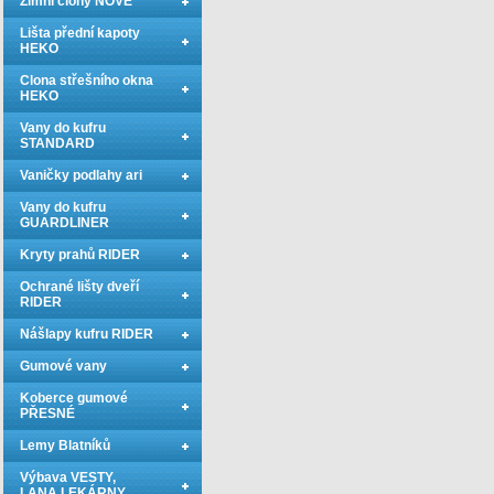
Zimní clony NOVÉ
Lišta přední kapoty
HEKO
Clona střešního okna
HEKO
Vany do kufru
STANDARD
Vaničky podlahy ari
Vany do kufru
GUARDLINER
Kryty prahů RIDER
Ochrané lišty dveří
RIDER
Nášlapy kufru RIDER
Gumové vany
Koberce gumové
PŘESNÉ
Lemy Blatníků
Výbava VESTY,
LANA,LEKÁRNY