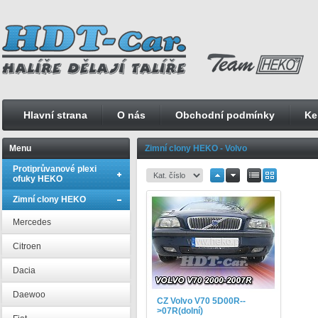
Hlavní strana
O nás
Obchodní podmínky
Ke
Menu
Zimní clony HEKO - Volvo
Protiprůvanové plexi
ofuky HEKO
Zimní clony HEKO
Mercedes
Citroen
Dacia
Daewoo
CZ Volvo V70 5D00R--
>07R(dolní)