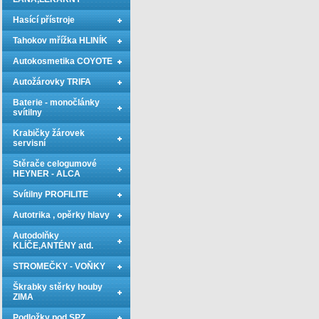
Hasící přístroje
Tahokov mřížka HLINÍK
Autokosmetika COYOTE
Autožárovky TRIFA
Baterie - monočlánky
svítilny
Krabičky žárovek
servisní
Stěrače celogumové
HEYNER - ALCA
Svítilny PROFILITE
Autotrika , opěrky hlavy
Autodolňky
KLÍČE,ANTÉNY atd.
STROMEČKY - VOŇKY
Škrabky stěrky houby
ZIMA
Podložky pod SPZ