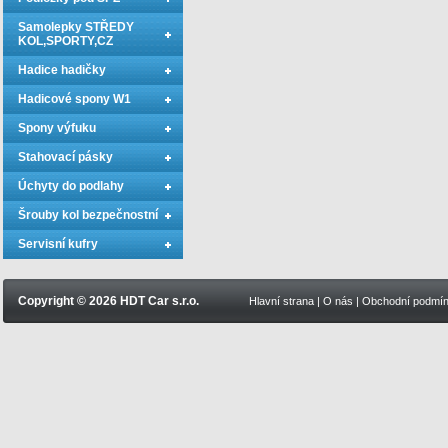
Samolepky STŘEDY
KOL,SPORTY,CZ
Hadice hadičky
Hadicové spony W1
Spony výfuku
Stahovací pásky
Úchyty do podlahy
Šrouby kol bezpečnostní
Servisní kufry
Copyright © 2026 HDT Car s.r.o.
Hlavní strana
|
O nás
|
Obchodní podmí