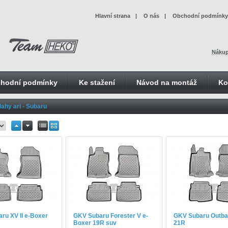
Hlavní strana
|
O nás
|
Obchodní podmínky
Nákup
hodní podmínky
Ke stažení
Návod na montáž
Ko
ahy ari - Subaru
ru XV II e-Boxer
GKV Subaru Forester V e-
GKV Subaru Outba
Boxer 19R suv
21R