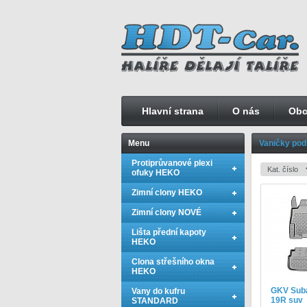
Hlavní strana
O nás
Obc
Menu
Vaničky podl
Protiprůvanové plexi
ofuky HEKO
Zimní clony HEKO
Zimní clony NOVÉ
Lišta přední kapoty
HEKO
Clona střešního okna
HEKO
GKV Suba
Vany do kufru
19R suv
STANDARD