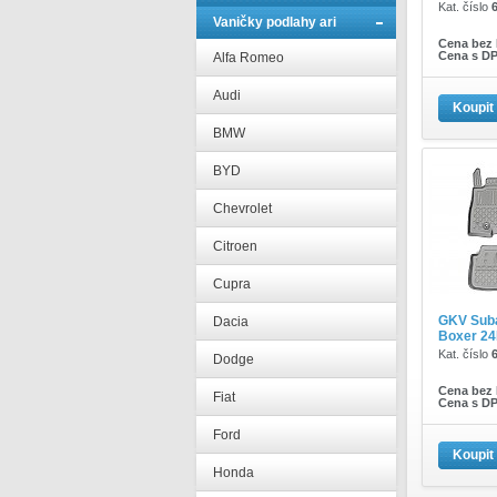
Kat. číslo
Vaničky podlahy ari
Cena bez
Cena s D
Alfa Romeo
Audi
Koupit
BMW
BYD
Chevrolet
Citroen
Cupra
GKV Subar
Dacia
Boxer 24
Kat. číslo
Dodge
Cena bez
Fiat
Cena s D
Ford
Koupit
Honda