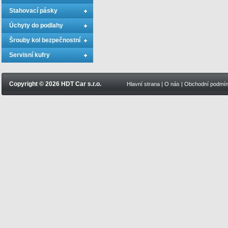
Stahovací pásky
Úchyty do podlahy
Šrouby kol bezpečnostní
Servisní kufry
Copyright © 2026 HDT Car s.r.o.
Hlavní strana
|
O nás
|
Obchodní podmí