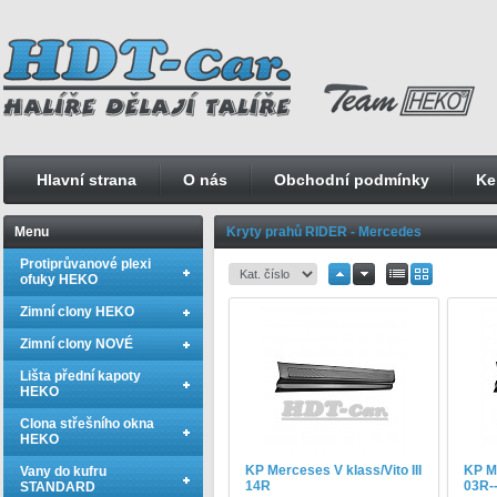
Hlavní strana
O nás
Obchodní podmínky
Ke
Menu
Kryty prahů RIDER - Mercedes
Protiprůvanové plexi
ofuky HEKO
Zimní clony HEKO
Zimní clony NOVÉ
Lišta přední kapoty
HEKO
Clona střešního okna
HEKO
KP Merceses V klass/Vito III
KP M
Vany do kufru
14R
03R-
STANDARD