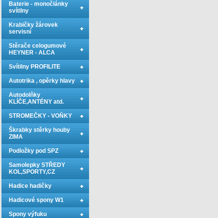
Baterie - monočlánky
svítilny
Krabičky žárovek
servisní
Stěrače celogumové
HEYNER - ALCA
Svítilny PROFILITE
Autotrika , opěrky hlavy
Autodolňky
KLÍČE,ANTÉNY atd.
STROMEČKY - VOŇKY
Škrabky stěrky houby
ZIMA
Podložky pod SPZ
Samolepky STŘEDY
KOL,SPORTY,CZ
Hadice hadičky
Hadicové spony W1
Spony výfuku