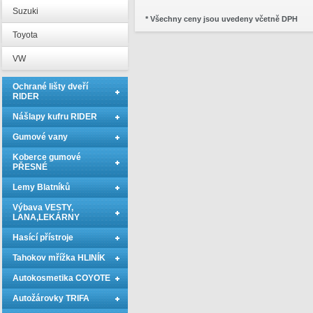
Suzuki
* Všechny ceny jsou uvedeny včetně DPH
Toyota
VW
Ochrané lišty dveří
RIDER
Nášlapy kufru RIDER
Gumové vany
Koberce gumové
PŘESNÉ
Lemy Blatníků
Výbava VESTY,
LANA,LEKÁRNY
Hasící přístroje
Tahokov mřížka HLINÍK
Autokosmetika COYOTE
Autožárovky TRIFA