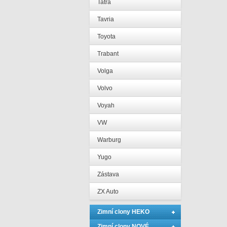
Tatra
Tavria
Toyota
Trabant
Volga
Volvo
Voyah
VW
Warburg
Yugo
Zástava
ZX Auto
Zimní clony HEKO
Zimní clony NOVÉ