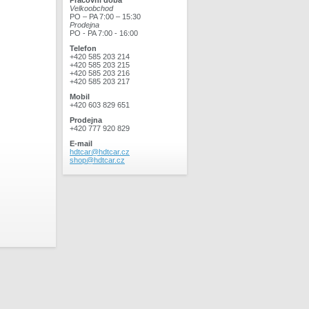
Pracovní doba
Velkoobchod
PO – PA 7:00 – 15:30
Prodejna
PO - PA 7:00 - 16:00
Telefon
+420 585 203 214
+420 585 203 215
+420 585 203 216
+420 585 203 217
Mobil
+420 603 829 651
Prodejna
+420 777 920 829
E-mail
hdtcar@hdtcar.cz
shop@hdtcar.cz