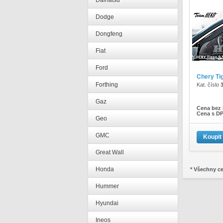
Daihatsu
Dodge
Dongfeng
Fiat
Ford
Chery Ti
Forthing
Kat. číslo
Gaz
Cena bez
Cena s D
Geo
GMC
Koupit
Great Wall
Honda
* Všechny c
Hummer
Hyundai
Ineos