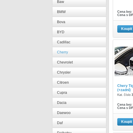
Baw
BMW
Cena bez
Cena s D
Bova
Koupit
BYD
Cadillac
Cherry
Chevrolet
Chrysler
Citroen
Chery Ti
(+zadní)
Cupra
Kat. číslo
Dacia
Cena bez
Cena s D
Daewoo
Koupit
Daf