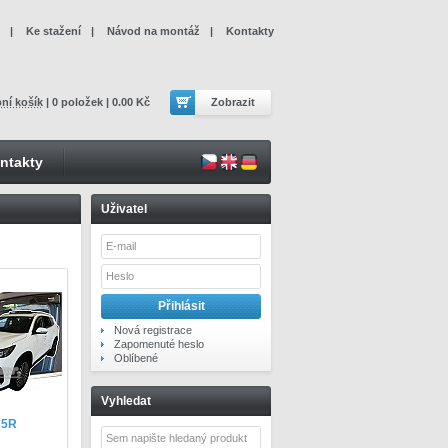
|
Ke stažení
|
Návod na montáž
|
Kontakty
ní košík
| 0 položek | 0.00 Kč
Zobrazit
ntakty
Uživatel
Nová registrace
Zapomenuté heslo
Oblíbené
Vyhledat
25R