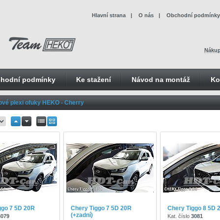
Hlavní strana
|
O nás
|
Obchodní podmínky
Nákup
hodní podmínky
Ke stažení
Návod na montáž
Ko
ové plexi ofuky HEKO - Cherry
ggo 7 5D 20R
Chery Tiggo 7 5D 20R
Chery Tiggo 8 5D 
(+zadní)
3079
Kat. číslo
3081