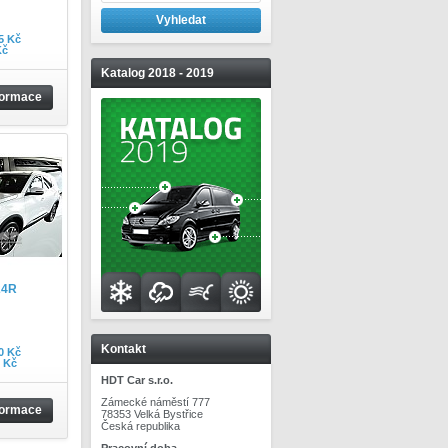
5 Kč
Kč
Katalog 2018 - 2019
formace
24R
Kontakt
0 Kč
0 Kč
HDT Car s.r.o.
Zámecké náměstí 777
formace
78353 Velká Bystřice
Česká republika