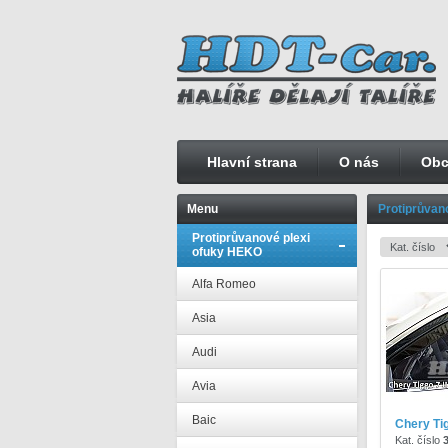
Hlavní strana
O nás
Obc
Menu
Protiprůvan
Protiprůvanové plexi
ofuky HEKO
Alfa Romeo
Asia
Audi
Avia
Baic
Chery Ti
Kat. číslo