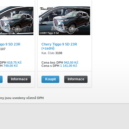
ggo 9 5D 23R
Chery Tiggo 9 5D 23R
(+zadní)
3107
Kat. číslo
3108
 DPH
618.75 Kč
Cena bez DPH
942.50 Kč
PH
749.00 Kč
Cena s DPH
1 141.00 Kč
Informace
Koupit
Informace
eny jsou uvedeny včetně DPH