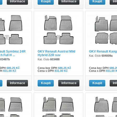
Informace
Koupit
Informace
Koupit
In
ult Symbioz 24R
GKV Renault Austral Mild
GKV Renault Kang
 Full H ...
Hybrid 22R suv
Kat. číslo
604009a
603487b
Kat. číslo
603488
 DPH
686.25 Kč
Cena bez DPH
686.25 Kč
Cena bez DPH
686.2
PH
831.00 Kč
Cena s DPH
831.00 Kč
Cena s DPH
831.00 
Informace
Koupit
Informace
Koupit
In