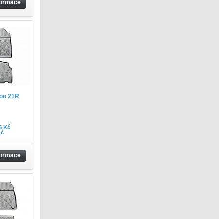
formace
oo 21R
5 Kč
Kč
formace