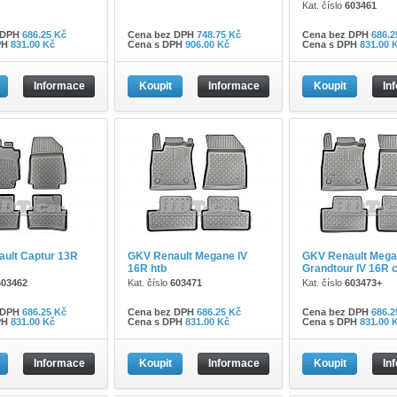
Kat. číslo
603461
 DPH
686.25 Kč
Cena bez DPH
748.75 Kč
Cena bez DPH
686.2
PH
831.00 Kč
Cena s DPH
906.00 Kč
Cena s DPH
831.00 
Informace
Koupit
Informace
Koupit
In
ult Captur 13R
GKV Renault Megane IV
GKV Renault Meg
16R htb
Grandtour IV 16R 
603462
Kat. číslo
603471
Kat. číslo
603473+
 DPH
686.25 Kč
Cena bez DPH
686.25 Kč
Cena bez DPH
686.2
PH
831.00 Kč
Cena s DPH
831.00 Kč
Cena s DPH
831.00 
Informace
Koupit
Informace
Koupit
In