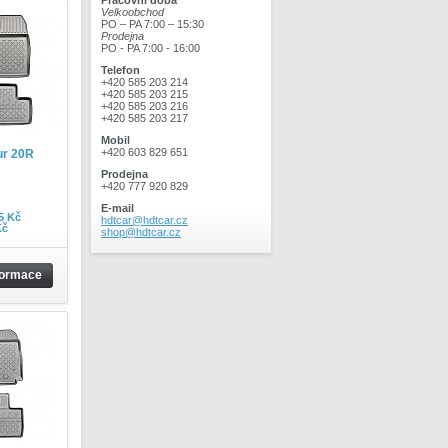
Pracovní doba
Velkoobchod
PO – PA 7:00 – 15:30
Prodejna
PO - PA 7:00 - 16:00
Telefon
+420 585 203 214
+420 585 203 215
+420 585 203 216
+420 585 203 217
Mobil
+420 603 829 651
ur 20R
Prodejna
+420 777 920 829
E-mail
5 Kč
hdtcar@hdtcar.cz
Kč
shop@hdtcar.cz
formace