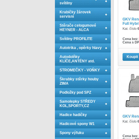
svítilny
Krabičky žárovek
servisní
GKV Rena
Full Hybri
Stěrače celogumové
Kat. číslo
HEYNER - ALCA
Svítilny PROFILITE
Cena bez
Cena s D
Autotrika , opěrky hlavy
Autodolňky
Koupit
KLÍČE,ANTÉNY atd.
STROMEČKY - VOŇKY
Škrabky stěrky houby
ZIMA
Podložky pod SPZ
Samolepky STŘEDY
KOL,SPORTY,CZ
Hadice hadičky
GKV Rena
Kat. číslo
Hadicové spony W1
Spony výfuku
Cena bez