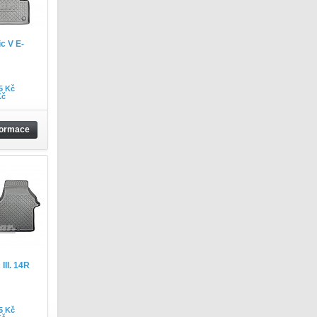
c V E-
5 Kč
Kč
formace
III. 14R
5 Kč