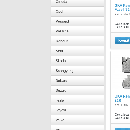
Omoda
GKV Rena
Facelift 1
Opel
Kat. číslo
Peugeot
Cena bez
Cena s D
Porsche
Koupit
Renault
Seat
Škoda
Ssangyong
Subaru
Suzuki
GKV Rena
Tesla
21R
Kat. číslo
Toyota
Cena bez
Cena s D
Volvo