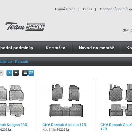
Hlavní strana
|
O nás
|
Obchodní podmínky
Nákup
hodní podmínky
Ke stažení
Návod na montáž
Ko
ahy ari - Renault
ault Kangoo 08R
GKV Renault Alaskan 17R
GKV Renault Clio/
12R
603028a
Kat. číslo
603274a