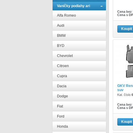
Vaničky podlahy ari
Cena bez
Cena s D
Alfa Romeo
Audi
Koupit
BMW
BYD
Chevrolet
Citroen
Cupra
GKV Rena
Dacia
suv
Kat. číslo
Dodge
Cena bez
Fiat
Cena s D
Ford
Koupit
Honda