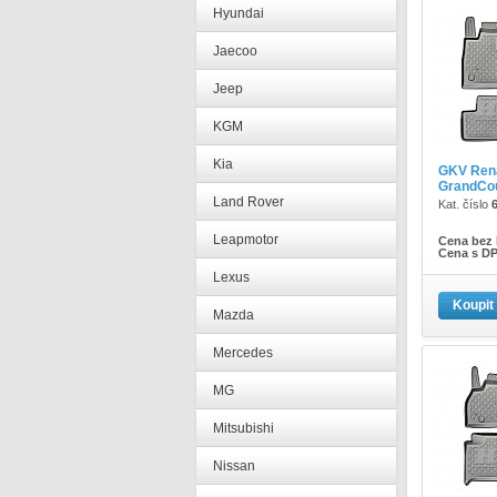
Hyundai
Jaecoo
Jeep
KGM
Kia
GKV Ren
GrandCou
Land Rover
Kat. číslo
Leapmotor
Cena bez
Cena s D
Lexus
Koupit
Mazda
Mercedes
MG
Mitsubishi
Nissan