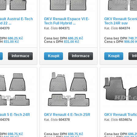
ult Austral E-Tech
GKV Renault Espace VI E-
GKV Renault Sceni
d 22 ...
Tech Full Hybrid ...
Tech 24R suv
604370
Kat. číslo
604371
Kat. číslo
604374
 DPH
686.25 Kč
Cena bez DPH
686.25 Kč
Cena bez DPH
748.7
PH
831.00 Kč
Cena s DPH
831.00 Kč
Cena s DPH
906.00 
Informace
Koupit
Informace
Koupit
In
ult 5 E-Tech 24R
GKV Renault 4 E-Tech 25R
GKV Renault Trafic 
604376
Kat. číslo
604378
Kat. číslo
653467a
 DPH
698.75 Kč
Cena bez DPH
698.75 Kč
Cena bez DPH
686.2