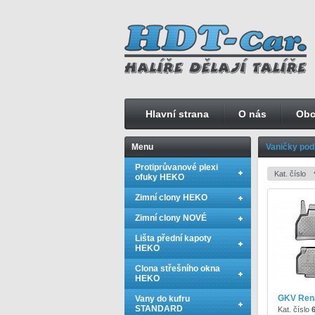
Hlavní strana
O nás
Obc
Menu
Vaničky podl
Protiprůvanové plexi
ofuky HEKO
Zimní clony HEKO
Zimní clony NOVÉ
Lišta přední kapoty
HEKO
Clona střešního okna
HEKO
GKV Ren
Vany do kufru
STANDARD
Kat. číslo