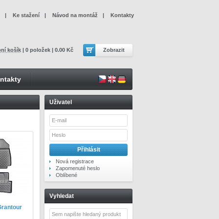
|
Ke stažení
|
Návod na montáž
|
Kontakty
ní košík
| 0 položek | 0.00 Kč
Zobrazit
ntakty
Uživatel
Nová registrace
Zapomenuté heslo
Oblíbené
Vyhledat
Grantour