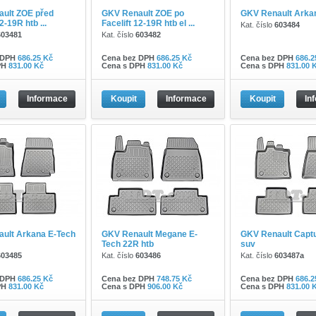
ult ZOE před
GKV Renault ZOE po
GKV Renault Arka
2-19R htb ...
Facelift 12-19R htb el ...
Kat. číslo
603484
603481
Kat. číslo
603482
 DPH
686.25 Kč
Cena bez DPH
686.25 Kč
Cena bez DPH
686.2
PH
831.00 Kč
Cena s DPH
831.00 Kč
Cena s DPH
831.00 
Informace
Koupit
Informace
Koupit
In
ult Arkana E-Tech
GKV Renault Megane E-
GKV Renault Capt
Tech 22R htb
suv
603485
Kat. číslo
603486
Kat. číslo
603487a
 DPH
686.25 Kč
Cena bez DPH
748.75 Kč
Cena bez DPH
686.2
PH
831.00 Kč
Cena s DPH
906.00 Kč
Cena s DPH
831.00 