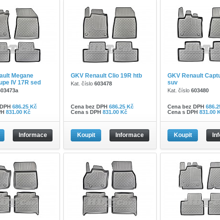
ault Megane
GKV Renault Clio 19R htb
GKV Renault Capt
pe IV 17R sed
suv
Kat. číslo
603478
603473a
Kat. číslo
603480
 DPH
686.25 Kč
Cena bez DPH
686.25 Kč
Cena bez DPH
686.2
PH
831.00 Kč
Cena s DPH
831.00 Kč
Cena s DPH
831.00 
Informace
Koupit
Informace
Koupit
In