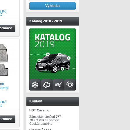
5 Kč
Kč
Katalog 2018 - 2019
formace
ane
combi
Kontakt
5 Kč
Kč
HDT Car s.r.o.
Zámecké náměstí 777
formace
78353 Velká Bystřice
Česká republika