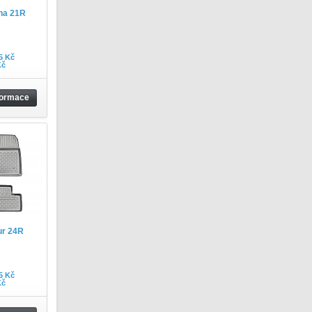
na 21R
5 Kč
Kč
formace
ur 24R
5 Kč
Kč