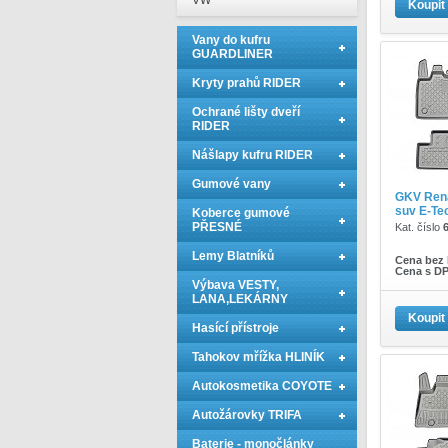
VW
Koupit
Vany do kufru
GUARDLINER
Kryty prahů RIDER
Ochrané lišty dveří
RIDER
Nášlapy kufru RIDER
Gumové vany
GKV Rena
suv E-Tech
Koberce gumové
PŘESNÉ
Kat. číslo
Lemy Blatníků
Cena bez
Cena s D
Výbava VESTY,
LANA,LEKÁRNY
Koupit
Hasící přístroje
Tahokov mřížka HLINÍK
Autokosmetika COYOTE
Autožárovky TRIFA
Baterie - monočlánky