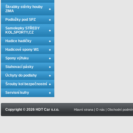
Škrabky stěrky houby
ZIMA
Podložky pod SPZ
Samolepky STŘEDY
KOL,SPORTY,CZ
Hadice hadičky
Hadicové spony W1
Spony výfuku
Stahovací pásky
Úchyty do podlahy
Šrouby kol bezpečnostní
Servisní kufry
Copyright © 2026 HDT Car s.r.o.
Hlavní strana
|
O nás
|
Obchodní podmí