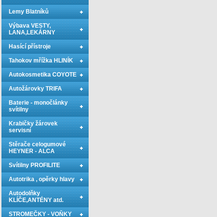
Lemy Blatníků
Výbava VESTY,
LANA,LEKÁRNY
Hasící přístroje
Tahokov mřížka HLINÍK
Autokosmetika COYOTE
Autožárovky TRIFA
Baterie - monočlánky
svítilny
Krabičky žárovek
servisní
Stěrače celogumové
HEYNER - ALCA
Svítilny PROFILITE
Autotrika , opěrky hlavy
Autodolňky
KLÍČE,ANTÉNY atd.
STROMEČKY - VOŇKY