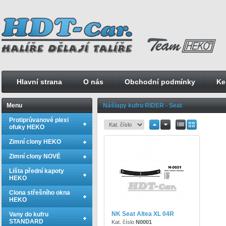
Hlavní strana
O nás
Obchodní podmínky
Ke
Menu
Nášlapy kufru RIDER - Seat
Protiprůvanové plexi
ofuky HEKO
Zimní clony HEKO
Zimní clony NOVÉ
Lišta přední kapoty
HEKO
Clona střešního okna
HEKO
NK Seat Altea XL 04R
Vany do kufru
STANDARD
Kat. číslo
N0001