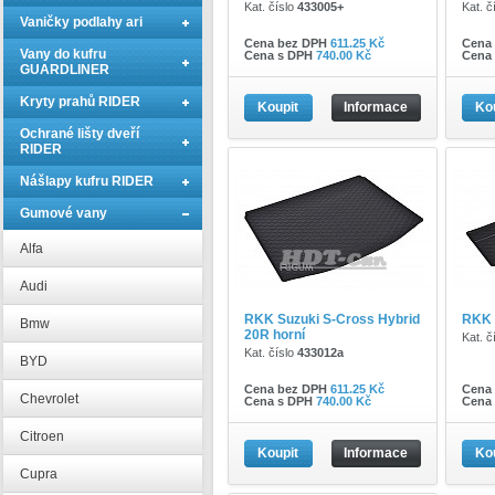
Kat. číslo
433005+
Kat. č
Vaničky podlahy ari
Cena bez DPH
611.25 Kč
Cena
Vany do kufru
Cena s DPH
740.00 Kč
Cena
GUARDLINER
Kryty prahů RIDER
Koupit
Informace
Ko
Ochrané lišty dveří
RIDER
Nášlapy kufru RIDER
Gumové vany
Alfa
Audi
RKK Suzuki S-Cross Hybrid
RKK 
Bmw
20R horní
Kat. č
Kat. číslo
433012a
BYD
Cena bez DPH
611.25 Kč
Cena
Chevrolet
Cena s DPH
740.00 Kč
Cena
Citroen
Koupit
Informace
Ko
Cupra