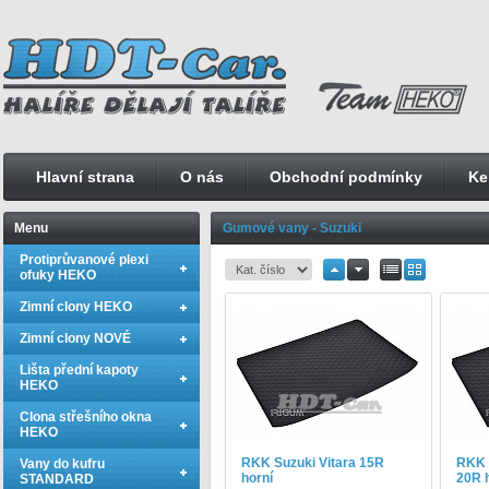
Hlavní strana
O nás
Obchodní podmínky
Ke
Menu
Gumové vany - Suzuki
Protiprůvanové plexi
ofuky HEKO
Zimní clony HEKO
Zimní clony NOVÉ
Lišta přední kapoty
HEKO
Clona střešního okna
HEKO
RKK Suzuki Vitara 15R
RKK 
Vany do kufru
horní
20R 
STANDARD