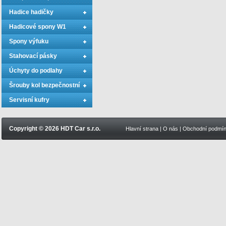
Hadice hadičky
Hadicové spony W1
Spony výfuku
Stahovací pásky
Úchyty do podlahy
Šrouby kol bezpečnostní
Servisní kufry
Copyright © 2026 HDT Car s.r.o.
Hlavní strana
|
O nás
|
Obchodní podmí