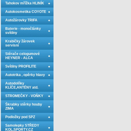
Tahokov mřížka HLINÍK
Autokosmetika COYOTE
Autožárovky TRIFA
Baterie - monočlánky
svítilny
Krabičky žárovek
servisní
Stěrače celogumové
HEYNER - ALCA
Svítilny PROFILITE
Autotrika , opěrky hlavy
Autodolňky
KLÍČE,ANTÉNY atd.
STROMEČKY - VOŇKY
Škrabky stěrky houby
ZIMA
Podložky pod SPZ
Samolepky STŘEDY
KOL,SPORTY,CZ