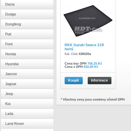
Dacia
Dodge
Dongfeng
Fiat
Ford
RKK Suzuki Swace 21R
horní
Honda
Kat. číslo
436020a
Cena bez DPH
756.25 Kč
Hyundai
Cena s DPH
916.00 Kč
Jaecoo
Koupit
Informace
Jaguar
Jeep
* Všechny ceny jsou uvedeny včetně DPH
Kia
Lada
Land Rover